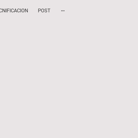
CNIFICACION
POST